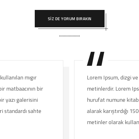
SİZ DE YORUM BIRAKIN
kullanılan mıgır
Lorem Ipsum, dizgi ve 
bir matbaacının bir
metinlerdir. Lorem Ip
r yazı galerisini
hurufat numune kitabı 
ri standardı sahte
alarak karıştırdığı 15
metinler olarak kullanı