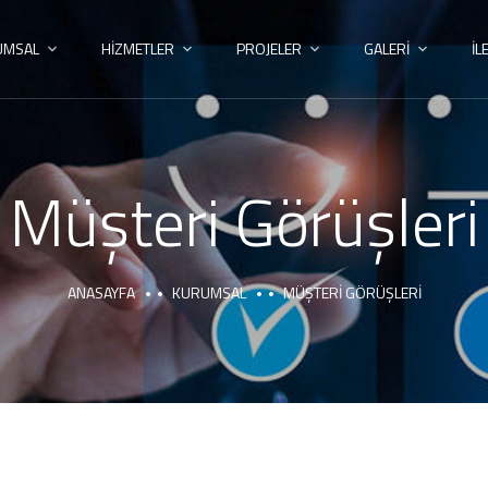
UMSAL
HİZMETLER
PROJELER
GALERİ
İL
Müşteri Görüşleri
ANASAYFA
KURUMSAL
MÜŞTERI GÖRÜŞLERI