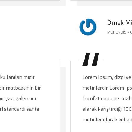
Örnek Mü
MÜHENDIS - 0
kullanılan mıgır
Lorem Ipsum, dizgi ve 
bir matbaacının bir
metinlerdir. Lorem Ip
r yazı galerisini
hurufat numune kitabı 
ri standardı sahte
alarak karıştırdığı 15
metinler olarak kullanı